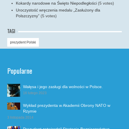
Kokardy narodowe na Święto Niepodległości
(5 votes)
Uroczystość wręczenia medalu „Zasłużony dla
Polszczyzny”
(5 votes)
TAGI
prezydent Polski
Popularne
Wałęsa i jego zasługi dla wolności w Polsce.
16 lutego 2023
Wykład prezydenta w Akademii Obrony NATO w
Rzymie
3 listopada 2014
Prezydent zatwierdził Strategię Bezpieczeństwa