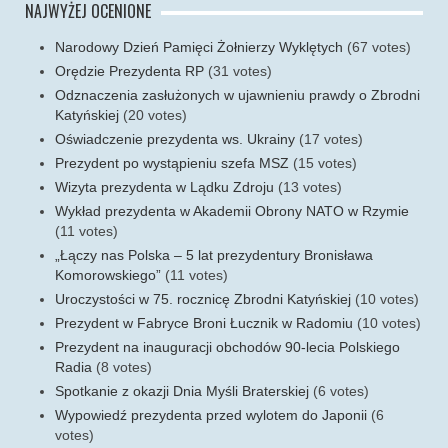
NAJWYŻEJ OCENIONE
Narodowy Dzień Pamięci Żołnierzy Wyklętych
(67 votes)
Orędzie Prezydenta RP
(31 votes)
Odznaczenia zasłużonych w ujawnieniu prawdy o Zbrodni
Katyńskiej
(20 votes)
Oświadczenie prezydenta ws. Ukrainy
(17 votes)
Prezydent po wystąpieniu szefa MSZ
(15 votes)
Wizyta prezydenta w Lądku Zdroju
(13 votes)
Wykład prezydenta w Akademii Obrony NATO w Rzymie
(11 votes)
„Łączy nas Polska – 5 lat prezydentury Bronisława
Komorowskiego”
(11 votes)
Uroczystości w 75. rocznicę Zbrodni Katyńskiej
(10 votes)
Prezydent w Fabryce Broni Łucznik w Radomiu
(10 votes)
Prezydent na inauguracji obchodów 90-lecia Polskiego
Radia
(8 votes)
Spotkanie z okazji Dnia Myśli Braterskiej
(6 votes)
Wypowiedź prezydenta przed wylotem do Japonii
(6
votes)