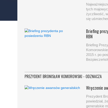
Najważniejsz
tych majowyc
życzliwość, 
się uśmieche
Briefing prez
RBN
Briefing Prez
Komorowskieg
2015 r. po po
Bezpieczeńs
PREZYDENT BRONISŁAW KOMOROWSKI - ODZNACZA
Wręczenie aw
Prezydent Br
powiedział, 
generalskie m