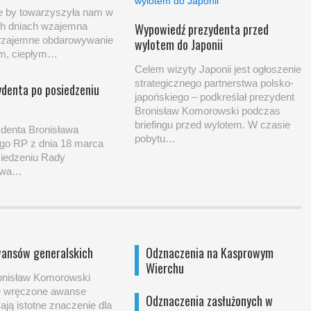
e by towarzyszyła nam w
h dniach wzajemna
Wypowiedź prezydenta przed
wzajemne obdarowywanie
wylotem do Japonii
m, ciepłym…
Celem wizyty Japonii jest ogłoszenie
strategicznego partnerstwa polsko-
ydenta po posiedzeniu
japońskiego – podkreślał prezydent
Bronisław Komorowski podczas
briefingu przed wylotem. W czasie
ydenta Bronisława
pobytu…
o RP z dnia 18 marca
siedzeniu Rady
twa…
ansów generalskich
Odznaczenia na Kasprowym
Wierchu
onisław Komorowski
że wręczone awanse
Odznaczenia zasłużonych w
ają istotne znaczenie dla