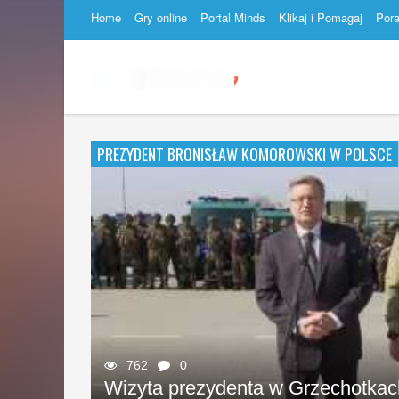
Home
Gry online
Portal Minds
Klikaj i Pomagaj
Por
Uroczystości pogrzebowe Władys
666
497
0
0
Uroczyste obchody Święta Narod
Bartoszewskiego
PREZYDENT BRONISŁAW KOMOROWSKI W POLSCE
762
703
0
0
Wizyta prezydenta w Grzechotkac
Prezydent w Fabryce Broni Łuczn