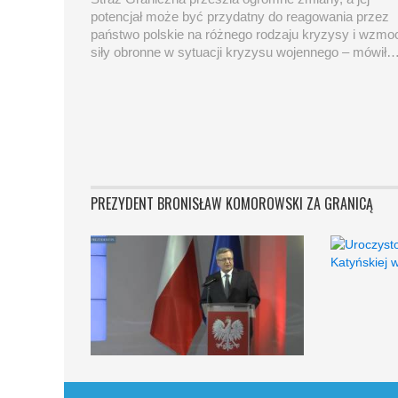
potencjał może być przydatny do reagowania przez
państwo polskie na różnego rodzaju kryzysy i wzmo
siły obronne w sytuacji kryzysu wojennego – mówił
PREZYDENT BRONISŁAW KOMOROWSKI ZA GRANICĄ