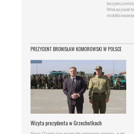
bezpieczeńst
Wskazywał te
mobilizowan
PREZYDENT BRONISŁAW KOMOROWSKI W POLSCE
Wizyta prezydenta w Grzechotkach
Straż Graniczna przeszła ogromne zmiany, a jej