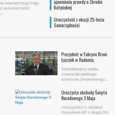
ujawnieniu prawdy o Zbrodni
wa wewnętrznego kraju.
Katyńskiej
ż na konieczność
ia…
Uroczystość z okazji 25-lecia
Samorządności
Prezydent w Fabryce Broni
Łucznik w Radomiu
Konsolidacja to wielka
szansa dla polskiego
przemysłu zbrojeniowego;…
Uroczyste obchody Święta
Narodowego 3 Maja
Uroczystości z udziałem
Prezydenta RP z okazji 224.