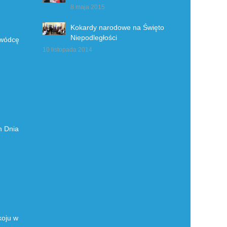
8 maja 2015
Kokardy narodowe na Święto
Niepodległości
owódcę
10 listopada 2014
h Dnia
koju w