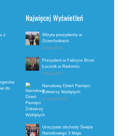
Najwięcej Wyświetleń
u z
Wizyta prezydenta w
Grzechotkach
8 maja 2015
Prezydent w Fabryce Broni
Łucznik w Radomiu
8 maja 2015
organów
Narodowy Dzień Pamięci
ów do
Żołnierzy Wyklętych
12 marca 2015
Uroczyste obchody Święta
Narodowego 3 Maja