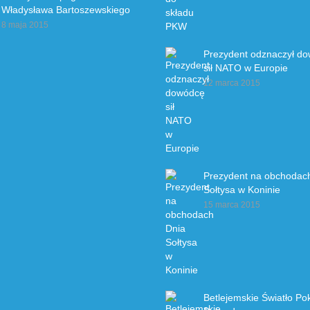
Władysława Bartoszewskiego
8 maja 2015
Prezydent odznaczył d
sił NATO w Europie
12 marca 2015
Prezydent na obchodac
Sołtysa w Koninie
15 marca 2015
Betlejemskie Światło Po