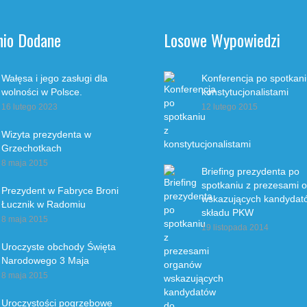
nio Dodane
Losowe Wypowiedzi
Wałęsa i jego zasługi dla
Konferencja po spotkani
wolności w Polsce.
konstytucjonalistami
16 lutego 2023
12 lutego 2015
Wizyta prezydenta w
Grzechotkach
8 maja 2015
Briefing prezydenta po
spotkaniu z prezesami 
Prezydent w Fabryce Broni
wskazujących kandydat
Łucznik w Radomiu
składu PKW
8 maja 2015
19 listopada 2014
Uroczyste obchody Święta
Narodowego 3 Maja
8 maja 2015
Uroczystości pogrzebowe