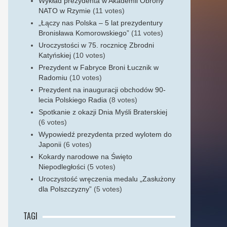
Wykład prezydenta w Akademii Obrony
NATO w Rzymie
(11 votes)
„Łączy nas Polska – 5 lat prezydentury
Bronisława Komorowskiego”
(11 votes)
Uroczystości w 75. rocznicę Zbrodni
Katyńskiej
(10 votes)
Prezydent w Fabryce Broni Łucznik w
Radomiu
(10 votes)
Prezydent na inauguracji obchodów 90-
lecia Polskiego Radia
(8 votes)
Spotkanie z okazji Dnia Myśli Braterskiej
(6 votes)
Wypowiedź prezydenta przed wylotem do
Japonii
(6 votes)
Kokardy narodowe na Święto
Niepodległości
(5 votes)
Uroczystość wręczenia medalu „Zasłużony
dla Polszczyzny”
(5 votes)
TAGI