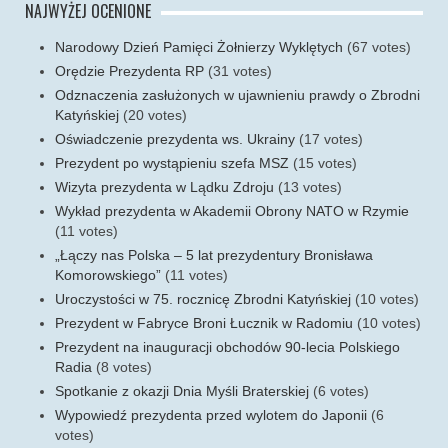
NAJWYŻEJ OCENIONE
Narodowy Dzień Pamięci Żołnierzy Wyklętych
(67 votes)
Orędzie Prezydenta RP
(31 votes)
Odznaczenia zasłużonych w ujawnieniu prawdy o Zbrodni
Katyńskiej
(20 votes)
Oświadczenie prezydenta ws. Ukrainy
(17 votes)
Prezydent po wystąpieniu szefa MSZ
(15 votes)
Wizyta prezydenta w Lądku Zdroju
(13 votes)
Wykład prezydenta w Akademii Obrony NATO w Rzymie
(11 votes)
„Łączy nas Polska – 5 lat prezydentury Bronisława
Komorowskiego”
(11 votes)
Uroczystości w 75. rocznicę Zbrodni Katyńskiej
(10 votes)
Prezydent w Fabryce Broni Łucznik w Radomiu
(10 votes)
Prezydent na inauguracji obchodów 90-lecia Polskiego
Radia
(8 votes)
Spotkanie z okazji Dnia Myśli Braterskiej
(6 votes)
Wypowiedź prezydenta przed wylotem do Japonii
(6
votes)