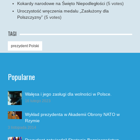
Kokardy narodowe na Święto Niepodległości
(5 votes)
Uroczystość wręczenia medalu „Zasłużony dla
Polszczyzny”
(5 votes)
TAGI
prezydent Polski
Popularne
Wałęsa i jego zasługi dla wolności w Polsce.
16 lutego 2023
Wykład prezydenta w Akademii Obrony NATO w
Rzymie
3 listopada 2014
Prezydent zatwierdził Strategię Bezpieczeństwa