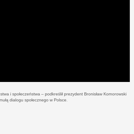
stwa i społeczeństwa – podkreślił prezydent Bronisław Komorowski
mułą dialogu społecznego w Polsce.