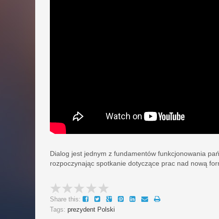
Dialog jest jednym z fundamentów funkcjonowania pań
rozpoczynając spotkanie dotyczące prac nad nową for
Share this:
Tags:
prezydent Polski