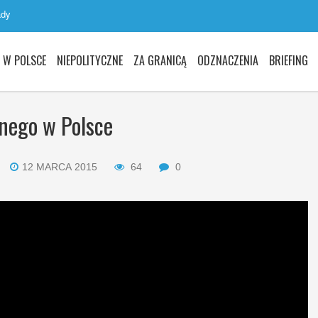
ady
W POLSCE
NIEPOLITYCZNE
ZA GRANICĄ
ODZNACZENIA
BRIEFING
znego w Polsce
12 MARCA 2015
64
0