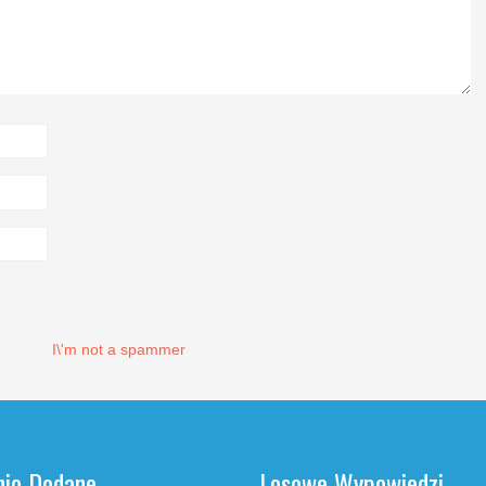
I\'m not a spammer
nio Dodane
Losowe Wypowiedzi