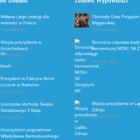
Wałęsa i jego zasługi dla
Obchody Dnia Przyjaźni
wolności w Polsce.
Węgierskiej
16 lutego 2023
30 marca 2015
Wizyta prezydenta w
Doroczna odprawa kadr
Grzechotkach
kierowniczej MON i Sił 
RP
8 maja 2015
12 marca 2015
Prezydent w Fabryce Broni
Łucznik w Radomiu
8 maja 2015
Wizyta prezydenta w Lą
Uroczyste obchody Święta
Zdroju
Narodowego 3 Maja
12 marca 2015
8 maja 2015
Uroczystości pogrzebowe
Władysława Bartoszewskiego