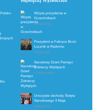
 Polsko-
Wizyta prezydenta w
Grzechotkach
8 maja 2015
y
Zbrojnych
Prezydent w Fabryce Broni
Łucznik w Radomiu
8 maja 2015
Narodowy Dzień Pamięci
Żołnierzy Wyklętych
12 marca 2015
dku
Uroczyste obchody Święta
Narodowego 3 Maja
8 maja 2015