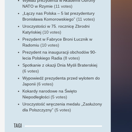
Wykład prezydenta w Akademii Obrony
NATO w Rzymie
(11 votes)
„Łączy nas Polska – 5 lat prezydentury
Bronisława Komorowskiego”
(11 votes)
Uroczystości w 75. rocznicę Zbrodni
Katyńskiej
(10 votes)
Prezydent w Fabryce Broni Łucznik w
Radomiu
(10 votes)
Prezydent na inauguracji obchodów 90-
lecia Polskiego Radia
(8 votes)
Spotkanie z okazji Dnia Myśli Braterskiej
(6 votes)
Wypowiedź prezydenta przed wylotem do
Japonii
(6 votes)
Kokardy narodowe na Święto
Niepodległości
(5 votes)
Uroczystość wręczenia medalu „Zasłużony
dla Polszczyzny”
(5 votes)
TAGI