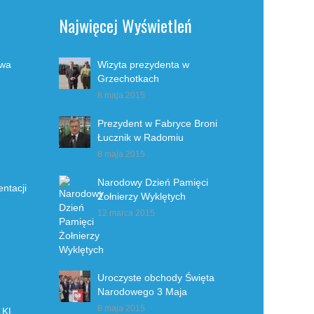
Najwięcej Wyświetleń
twa
Wizyta prezydenta w
Grzechotkach
8 maja 2015
Prezydent w Fabryce Broni
Łucznik w Radomiu
8 maja 2015
Narodowy Dzień Pamięci
ntacji
Żołnierzy Wyklętych
12 marca 2015
Uroczyste obchody Święta
Narodowego 3 Maja
8 maja 2015
 KL