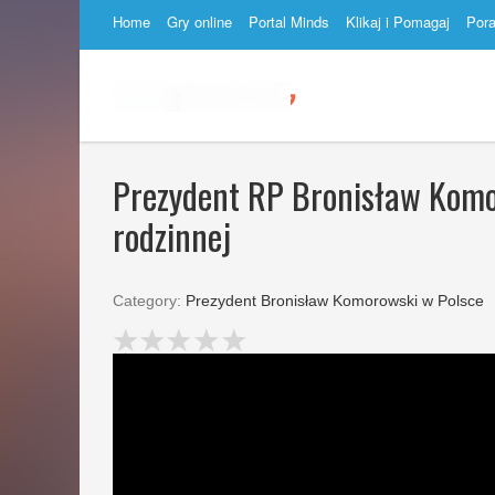
Home
Gry online
Portal Minds
Klikaj i Pomagaj
Por
Prezydent RP Bronisław Komo
rodzinnej
Category:
Prezydent Bronisław Komorowski w Polsce