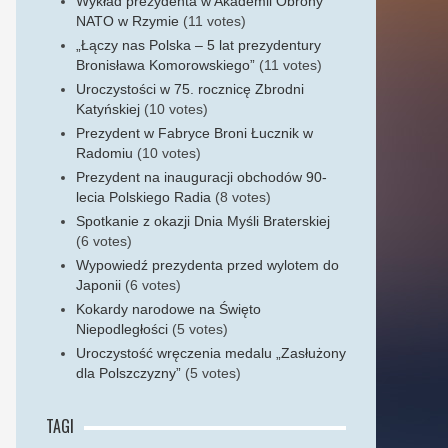
Wykład prezydenta w Akademii Obrony
NATO w Rzymie
(11 votes)
„Łączy nas Polska – 5 lat prezydentury
Bronisława Komorowskiego”
(11 votes)
Uroczystości w 75. rocznicę Zbrodni
Katyńskiej
(10 votes)
Prezydent w Fabryce Broni Łucznik w
Radomiu
(10 votes)
Prezydent na inauguracji obchodów 90-
lecia Polskiego Radia
(8 votes)
Spotkanie z okazji Dnia Myśli Braterskiej
(6 votes)
Wypowiedź prezydenta przed wylotem do
Japonii
(6 votes)
Kokardy narodowe na Święto
Niepodległości
(5 votes)
Uroczystość wręczenia medalu „Zasłużony
dla Polszczyzny”
(5 votes)
TAGI