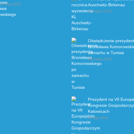
8 maja 2015
Auschwitz-Birkenau
12 marca 2015
Oświadczenie prezyden
Bronisława Komorowski
zamachu w Tunisie
20 marca 2015
Prezydent na VII Europe
Kongresie Gospodarcz
Katowicach
3 maja 2015