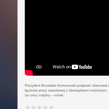
Prezydent Bronisław Komorowski podpisał i skierował d
łączenie pracy zawodowej z obowiązkami rodzinnymi. 
na rzecz rodziny – mówił.