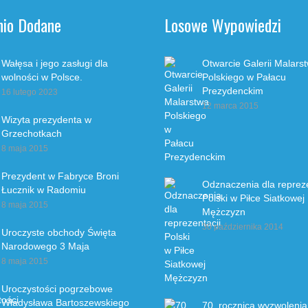
nio Dodane
Losowe Wypowiedzi
Wałęsa i jego zasługi dla
Otwarcie Galerii Malars
wolności w Polsce.
Polskiego w Pałacu
Prezydenckim
16 lutego 2023
12 marca 2015
Wizyta prezydenta w
Grzechotkach
8 maja 2015
Prezydent w Fabryce Broni
Odznaczenia dla repreze
Łucznik w Radomiu
Polski w Piłce Siatkowej
8 maja 2015
Mężczyzn
30 października 2014
Uroczyste obchody Święta
Narodowego 3 Maja
8 maja 2015
Uroczystości pogrzebowe
Władysława Bartoszewskiego
70. rocznica wyzwolenia