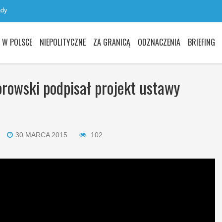
ady
W POLSCE
NIEPOLITYCZNE
ZA GRANICĄ
ODZNACZENIA
BRIEFING
rowski podpisał projekt ustawy
30 MARCA 2015
102