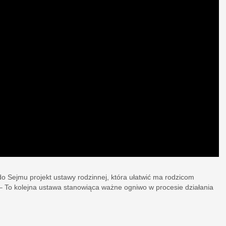
o Sejmu projekt ustawy rodzinnej, która ułatwić ma rodzicom
– To kolejna ustawa stanowiąca ważne ogniwo w procesie działania